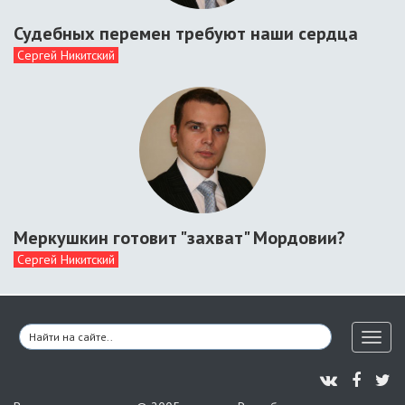
Судебных перемен требуют наши сердца
Сергей Никитский
Меркушкин готовит "захват" Мордовии?
Сергей Никитский
Toggl
naviga