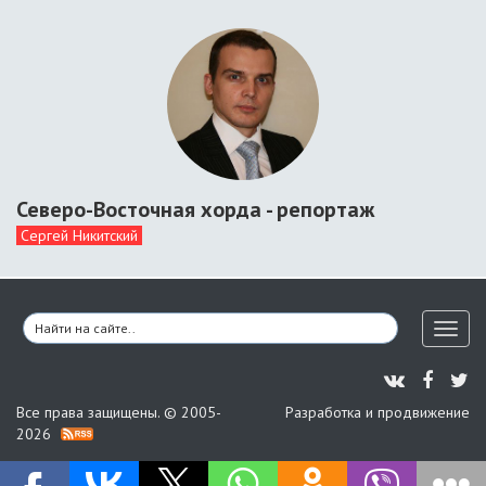
Северо-Восточная хорда - репортаж
Сергей Никитский
Toggl
naviga
Все права защищены. © 2005-
Разработка и продвижение
2026