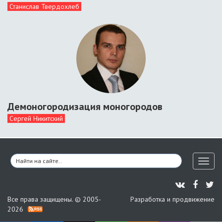
Станислав Твердохлеб
Демоногородизация моногородов
Сергей Никитский
Toggl
naviga
Все права защищены. © 2005-
Разработка и продвижение
2026