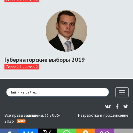
Губернаторские выборы 2019
Сергей Никитский
Toggl
naviga
Все права защищены. © 2005-
Разработка и продвижение
2026