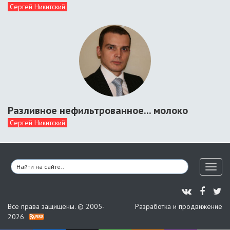
Сергей Никитский
Разливное нефильтрованное... молоко
Сергей Никитский
Toggl
naviga
Все права защищены. © 2005-
Разработка и продвижение
2026