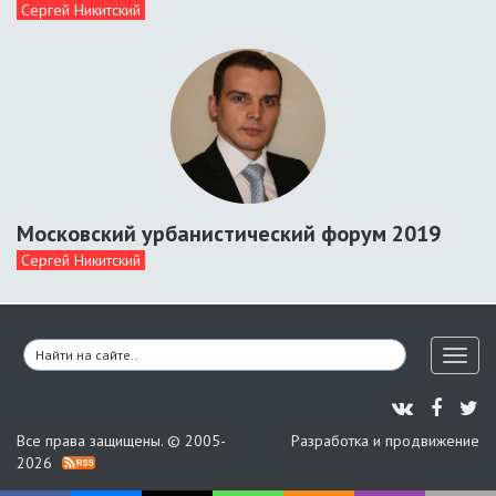
Сергей Никитский
Московский урбанистический форум 2019
Сергей Никитский
Toggl
naviga
Все права защищены. © 2005-
Разработка и продвижение
2026