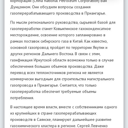
корпорации (China National Petroleum Corporation) Ван
Дунцзином. Они обсудили вопросы создания
газоперерабатывающего производства в Приангарье.
По мысли регионального руководства, сырьевой базой для
газопереработки станет Ковыктинское газоконденсатное
месторождение, освоение которого запланировано в
рамках поставок сибирского газа в Китай. Как известно,
основной газопровод пройдет по территории Якутии и
других регионов Дальнего Востока. В связи с этим,
газификация Иркутской области возможна только в случае
обеспечения больших объемов производства. Даже
перевод всех теплоисточников региона не является
коммерчески выгодным для строительства магистрального
газопровода в Приангарье. Считается, что только
газопереработка обеспечит требуемые объемы
потребления.
В настоящее время власти, вместе с собственниками одного
из крупнейших в стране газоперерабатывающих
производств в Саянске, планируют дальнейшее развитие
газохимического кластера в регионе. Сергей Левченко