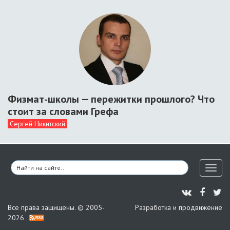
Физмат-школы — пережитки прошлого? Что
стоит за словами Грефа
Сергей Никитский
Toggl
naviga
Все права защищены. © 2005-
Разработка и продвижение
2026