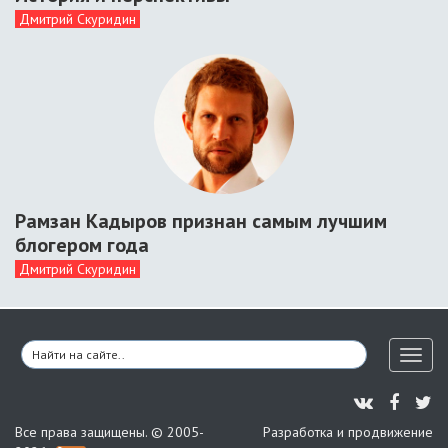
Дмитрий Скуридин
Рамзан Кадыров признан самым лучшим
блогером года
Дмитрий Скуридин
Toggl
naviga
Все права защищены. © 2005-
Разработка и продвижение