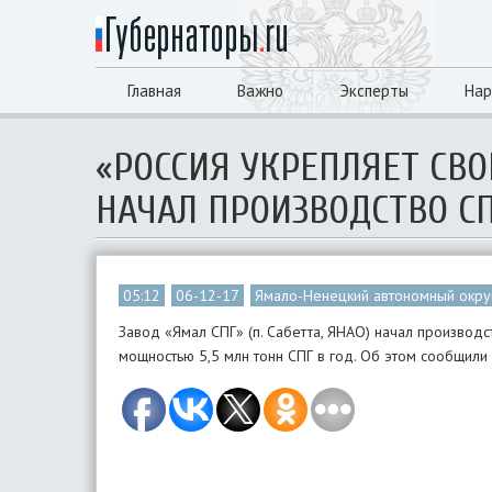
Главная
Важно
Эксперты
Нар
«РОССИЯ УКРЕПЛЯЕТ СВО
НАЧАЛ ПРОИЗВОДСТВО СП
05:12
06-12-17
Ямало-Ненецкий автономный окру
Завод «Ямал СПГ» (п. Сабетта, ЯНАО) начал производ
мощностью 5,5 млн тонн СПГ в год. Об этом сообщили