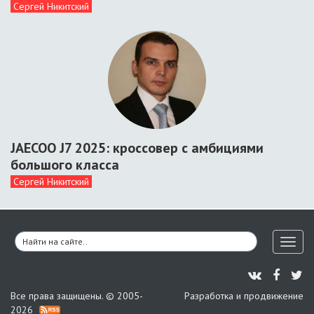
Сергей Никитский
JAECOO J7 2025: кроссовер с амбициями
большого класса
Сергей Никитский
Toggl
naviga
Все права защищены. © 2005-
Разработка и продвижение
2026