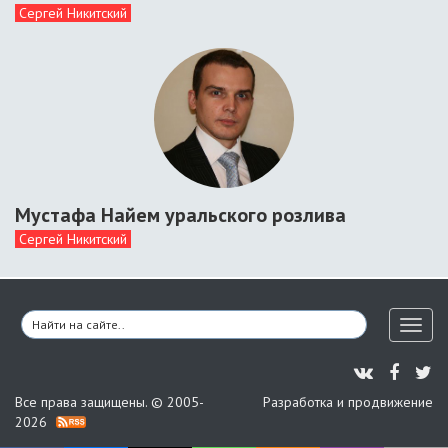
Сергей Никитский
Мустафа Найем уральского розлива
Сергей Никитский
Toggl
naviga
Все права защищены. © 2005-
Разработка и продвижение
2026