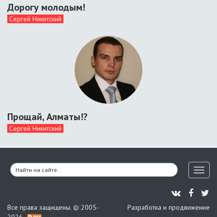
Дорогу молодым!
Сергей Никитский
Прощай, Алматы!?
Сергей Никитский
Toggl
naviga
Все права защищены. © 2005-
Разработка и продвижение