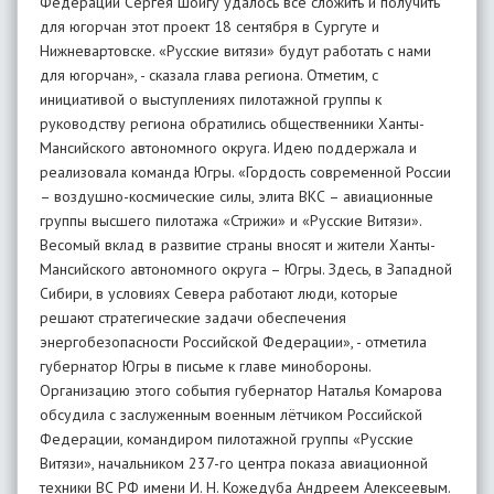
Федерации Сергея Шойгу удалось все сложить и получить
для югорчан этот проект 18 сентября в Сургуте и
Нижневартовске. «Русские витязи» будут работать с нами
для югорчан», - сказала глава региона. Отметим, с
инициативой о выступлениях пилотажной группы к
руководству региона обратились общественники Ханты-
Мансийского автономного округа. Идею поддержала и
реализовала команда Югры. «Гордость современной России
– воздушно-космические силы, элита ВКС – авиационные
группы высшего пилотажа «Стрижи» и «Русские Витязи».
Весомый вклад в развитие страны вносят и жители Ханты-
Мансийского автономного округа – Югры. Здесь, в Западной
Сибири, в условиях Севера работают люди, которые
решают стратегические задачи обеспечения
энергобезопасности Российской Федерации», - отметила
губернатор Югры в письме к главе минобороны.
Организацию этого события губернатор Наталья Комарова
обсудила с заслуженным военным лётчиком Российской
Федерации, командиром пилотажной группы «Русские
Витязи», начальником 237-го центра показа авиационной
техники ВС РФ имени И. Н. Кожедуба Андреем Алексеевым.