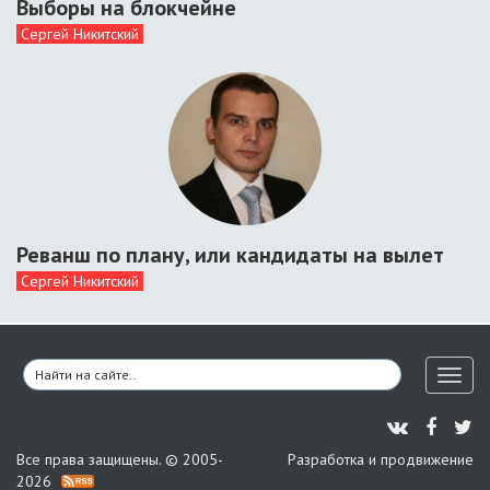
Выборы на блокчейне
Сергей Никитский
Реванш по плану, или кандидаты на вылет
Сергей Никитский
Toggl
naviga
Все права защищены. © 2005-
Разработка и продвижение
2026