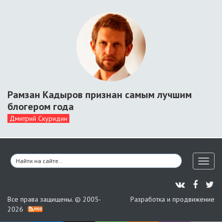
Рамзан Кадыров признан самым лучшим
блогером года
Дмитрий Скуридин
Toggl
naviga
Все права защищены. © 2005-
Разработка и продвижение
2026