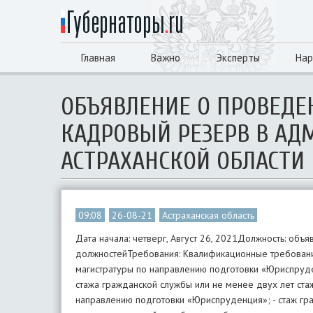
Главная
Важно
Эксперты
Нар
ОБЪЯВЛЕНИЕ О ПРОВЕДЕ
КАДРОВЫЙ РЕЗЕРВ В АД
АСТРАХАНСКОЙ ОБЛАСТИ
09:08
26-08-21
Астраханская область
Дата начала: четверг, Август 26, 2021Должность: объявляется конкурс на включение в кадровый резерв по главной и ведущей группам должностейТребования: Квалификационные требования: Для главной группы должностей: - высшее образование не ниже уровня специалитета, магистратуры по направлению подготовки «Юриспруденция»; - стаж гражданской службы (государственной службы иных видов) не менее двух лет стажа гражданской службы или не менее двух лет стажа работы по специальности. Для ведущей группы должностей: - высшее образование по направлению подготовки «Юриспруденция»; - стаж гражданской службы (государственной службы иных видов): без предъявления требований к стажу гражданской службы или работы по специальности, направлению подготовки. Претендент должен знать: Конституцию Российской Федерации; Федеральный закон от 27.05.2003 № 58-ФЗ «О системе государственной службы Российской Федерации»; Федеральный закон от 27.06.2004 № 79-ФЗ «О государственной гражданской службе Российской Федерации»; Федеральный закон от 25.12.2008 № 273-ФЗ «О противодействии коррупции»; Указ Президента Российской Федерации от 12.08.2002 № 885 «Об утверждении общих принципов служебного поведения государственных служащих»; Устав Астраханской области; Закон Астраханской области от 02.02.2005 № 2/2005-ОЗ «О системе исполнительных органов государственной власти Астраханской области»; Закон Астраханской области от 09.09.2005 № 48/2005-ОЗ «О государственной гражданской службе Астраханской области»; Закон Астраханской области от 28.05.2008 № 23/2008-ОЗ «О противодействии коррупции в Астраханской области». Претендент должен уметь: - собирать, обобщать, анализировать и оценивать информацию о состоянии законодательства Российской Федерации и законодательства Астраханской области для обеспечения принятия (издания), отмены, признания утратившими силу, внесения изменений и приостановления действия правовых актов Астраханской области; - использовать правила юридической техники при оформлении проектов законов Астраханской области, постановлений и распоряжений Губернатора Астраханской области и Правительства Астраханской области; - подготавливать деловые письма; - работать с периферийными устройствами компьютера, с информационно-телекоммуникационными сетями, в том числе с информационно-телекоммуникационной сетью «Интернет», справочными правовыми системами «Консультант Плюс», «Гарант» и системой электронного документооборота DIRECTUM. Ответственность: Гражданский служащийнесет ответственность за несоблюдение Федерального закона от 25.12.2008 № 273-ФЗ «О противодействии коррупции», должностного регламента, служебного распорядка администрации, порядка исполнения поручений, содержащихся в постановлениях и распоряжениях Губернатора, Правительства, распоряжениях администрации, приказах руководителя администрации, в полном объеме перечня дисциплинарных взысканий, предусмотренных статьями 57, 59.1 Федерального закона от 27.07.2004 № 79-ФЗ «О государственной гражданской службе Российской Федерации». Материальная ответственность применяется исключительно в случаях, предусмотренных ст. ст. 238 - 250 главы 39 «Трудового кодекса Российской Федерации». Условия прохождения гражданской службы: Пятидневная служебная неделя (выходные дни – суббота и воскресенье, нерабочие праздничные дни). Продолжительность служебного времени: с понедельника по пятницу с 8.30 до 17.30. Накануне праздничных дней служебное время сокращается на один час. Продолжительность ежегодного оплачиваемого отпуска устанавливается в соответствии со статьей 48 Федерального закона № 79-ФЗ. Средний размер денежного содержания составляет: - по главной группе должностей:25000-28000 руб. в месяц; - по ведущей группе должностей: 21000-24000 руб. в месяц. Документы: для участия в конкурсе документы принимаются с 26 августа по 15 сентября 2021 года ежедневно с понедельника по пятницу с 10.00 до 12.00 и с 13.00 по 17.00. кроме выходных (суббота и воскресенье) и нерабочих праздничных дней по адресу: г. Астрахань, ул. Советская д. 15, 2 эт