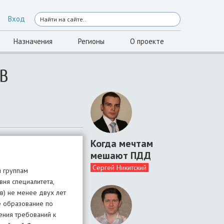
Вход
Назначения
Регионы
О проекте
В
Когда мечтам
мешают ПДД
Сергей Никитский
е принимаются во внимание конкурсной комиссией и не являются основанием для отказа кандидату в приеме документов на участие в конкурсе. Расходы, связанные с участием в конкурсе (проезд к месту проведения конкурса и обратно, проживание, пользование услугами средств связи и др.), осуществляются кандидатами за счет собственных средств. Документы участников конкурса могут быть возвращены им по письменному заявлению в течение трех лет со дня завершения конкурса. Рассмотрение обращений о нарушениях законодательства при проведении конкурсов в администрации Губернатора Астраханской области и досудебное урегулирование служебных споров по установленным фактам на