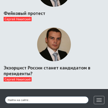
Фейковый протест
Сергей Никитский
Экзорцист России станет кандидатом в
президенты?
Сергей Никитский
Toggl
naviga