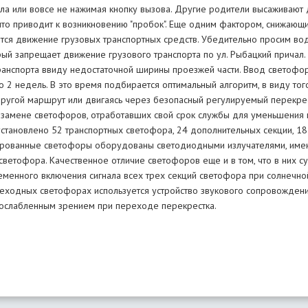
ла или вовсе не нажимая кнопку вызова. Другие родители высаживают 
что приводит к возникновению "пробок". Еще одним фактором, снижающ
ется движение грузовых транспортных средств. Убедительно просим во
рый запрещает движение грузового транспорта по ул. Рыбацкий причал.
анспорта ввиду недостаточной ширины проезжей части. Ввод светофор
 2 недель. В это время подбирается оптимальный алгоритм, в виду того
ругой маршрут или двигаясь через безопасный регулируемый перекрест
 замене светофоров, отработавших свой срок службы для уменьшения 
установлено 52 транспортных светофора, 24 дополнительных секции, 
рованные светофоры оборудованы светодиодными излучателями, имеют
л светофора. Качественное отличие светофоров еще и в том, что в них 
еменного включения сигнала всех трех секций светофора при солнечной
еходных светофорах используется устройство звукового сопровожден
ослабленным зрением при переходе перекрестка.