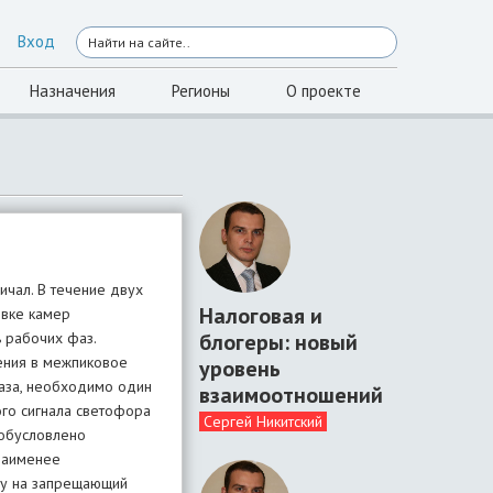
Вход
Назначения
Регионы
О проекте
чал. В течение двух
Налоговая и
овке камер
блогеры: новый
 рабочих фаз.
ения в межпиковое
уровень
аза, необходимо один
взаимоотношений
ого сигнала светофора
Сергей Никитский
 обусловлено
 наименее
гу на запрещающий