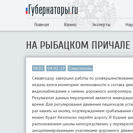
Главная
Важно
Эксперты
Нар
НА РЫБАЦКОМ ПРИЧАЛЕ
08:02
04-02-19
Севастополь
Севавтодор завершил работы по усовершенствованию 
недель велся мониторинг интенсивности и состава дв
видеонаблюдения и замене дорожного контроллера, к
Результатом данных мероприятий является ликвидаци
время. Для регулирования движения пешеходов уста
раз нажать на кнопку, подтверждением срабатывания
можно будет безопасно перейти дорогу. В будние дни
расположением школы непосредственно у перекрестка
дисциплинированными участниками дорожного движен