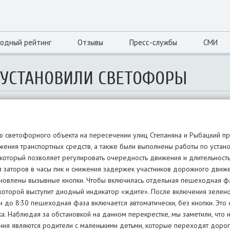
одный рейтинг
Отзывы
Пресс-службы
СМИ
 УСТАНОВИЛИ СВЕТОФОРЫ
светофорного объекта на пересечении улиц Степаняна и Рыбацкий при
ижения транспортных средств, а также были выполнены работы по устан
оторый позволяет регулировать очередность движения и длительность
я заторов в часы пик и снижения задержек участников дорожного движ
новлены вызывные кнопки. Чтобы включилась отдельная пешеходная ф
 которой выступит диодный индикатор «ждите». После включения зелен
 до 8:30 пешеходная фаза включается автоматически, без кнопки. Это
. Наблюдая за обстановкой на данном перекрестке, мы заметили, что
ия являются родители с маленькими детьми, которые переходят доро