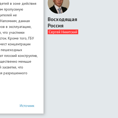
детей в зоне действия
им пропускную
дителей не
Восходящая
 Напомним, данная
Россия
ов в эксплуатацию,
Сергей Никитский
, что участники
ок. Кроме того, ГБУ
мест концентрации
18 пешеходных
 плоский конструктив,
существенно меньше
 засветке, что
ия разрешенного
Источник