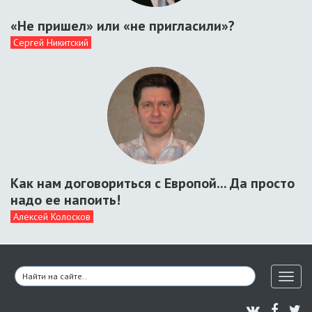
«Не пришел» или «не пригласили»?
Сергей Никитский
Как нам договориться с Европой... Да просто
надо ее напоить!
Алексей Колосков
Toggl
naviga