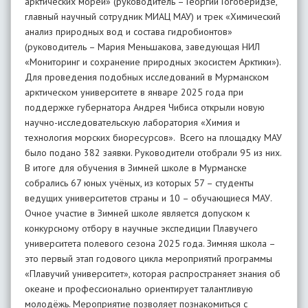
арктических морей» (руководитель – Георгий Гогоберидзе,
главный научный сотрудник МИАЦ МАУ) и трек «Химический
анализ природных вод и состава гидробионтов»
(руководитель – Мария Меньшакова, заведующая НИЛ
«Мониторинг и сохранение природных экосистем Арктики»).
Для проведения подобных исследований в Мурманском
арктическом университете в январе 2025 года при
поддержке губернатора Андрея Чибиса открыли новую
научно-исследовательскую лаборатория «Химия и
технология морских биоресурсов». Всего на площадку МАУ
было подано 382 заявки. Руководители отобрали 95 из них.
В итоге для обучения в Зимней школе в Мурманске
собрались 67 юных учёных, из которых 57 – студенты
ведущих университетов страны и 10 – обучающиеся МАУ.
Очное участие в Зимней школе является допуском к
конкурсному отбору в научные экспедиции Плавучего
университета полевого сезона 2025 года. Зимняя школа –
это первый этап годового цикла мероприятий программы
«Плавучий университет», которая распространяет знания об
океане и профессионально ориентирует талантливую
молодёжь. Мероприятие позволяет познакомиться с