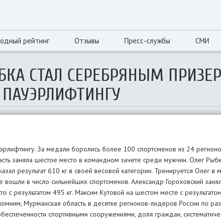
одный рейтинг
Отзывы
Пресс-службы
СМИ
БКА СТАЛ СЕРЕБРЯНЫМ ПРИЗЕ
 ПАУЭРЛИФТИНГУ
эрлифтингу. За медали боролись более 100 спортсменов из 24 регионо
асть заняла шестое место в командном зачете среди мужчин. Олег Рыб
азал результат 610 кг в своей весовой категории. Тренируется Олег в 
 вошли в число сильнейших спортсменов. Александр Гороховский занял
то с результатом 495 кг. Максим Кутовой на шестом месте с результатом
помним, Мурманская область в десятке регионов-лидеров России по ра
 обеспеченности спортивными сооружениями, доля граждан, систематич