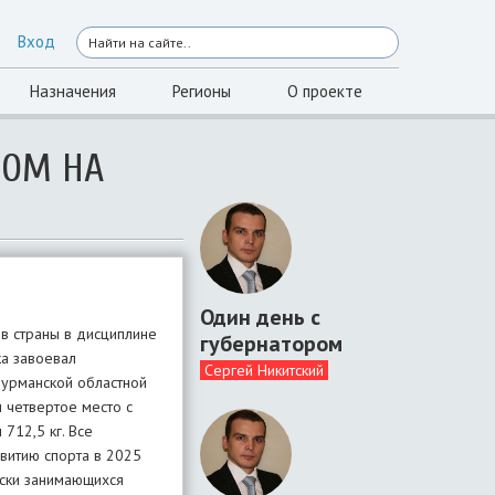
Вход
Назначения
Регионы
О проекте
РОМ НА
Один день с
в страны в дисциплине
губернатором
ка завоевал
Сергей Никитский
мурманской областной
 четвертое место с
 712,5 кг. Все
звитию спорта в 2025
ески занимающихся