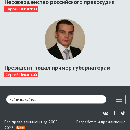
Несовершенство российского правосудия
Сергей Никитский
Президент подал пример губернаторам
Сергей Никитский
Toggl
naviga
Все права защищены. © 2005-
Разработка и продвижение
2026