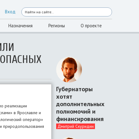
Вход
Назначения
Регионы
О проекте
ИЛИ
 ОПАСНЫХ
Губернаторы
хотят
дополнительных
по реализации
полномочий и
слами» в Ярославле и
финансирования
ологический оператор»
Дмитрий Скуридин
а и природопользования