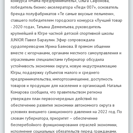
конкурса «Мама-предприниматель», Ольга Сафонова,
победитель бизнес-акселератора «Леди 007», основатель
бренда полуфабрикатов «Те самые вкусные пельмени»,
ставшего победителем городского конкурса «Лучший товар
- 2020 года», Татьяна Дементьева, руководитель
крупнейшей в Югре частной детской спортивной школы
JUNIOR Павел Бараулин. Эфир сопровождала
сурдопереводчик Ирина Баянова. В прямом общении
вместе с югорчанами, органами местного самоуправления и
отраслевыми специалистами губернатор обсудила
устойчивость экономики округа, новую индустриализацию
Югры, поддержку субъектов малого и среднего
предпринимательства, импортозамещение, доступность
товаров и продукции для населения и организаций. Наталья
Комарова сообщила, что правительством региона
утвержден план первоочередных действий по
обеспечению развития экономики автономного округа в
условиях внешнего санкционного давления на 2022 год. По
словам губернатора, приоритет – обеспечение
бесперебойного функционирования отраслей экономики,
исполнение социальных обязательств перед гражданами.