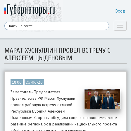
Вход
Toggl
naviga
МАРАТ ХУСНУЛЛИН ПРОВЕЛ ВСТРЕЧУ С
АЛЕКСЕЕМ ЦЫДЕНОВЫМ
18:06
25-06-26
Заместитель Председателя
Правительства РФ Марат Хуснуллин
провел рабочую встречу с главой
Республики Бурятия Алексеем
Цыденовым. Стороны обсудили социально-экономическое
развитие региона, ход реализации национального проекта
«Инфраструктура для жизни» и ключевые