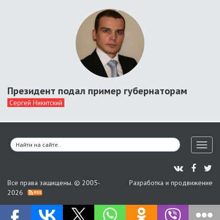
Президент подал пример губернаторам
Сергей Никитский
Toggl
naviga
Все права защищены. © 2005-
Разработка и продвижение
2026