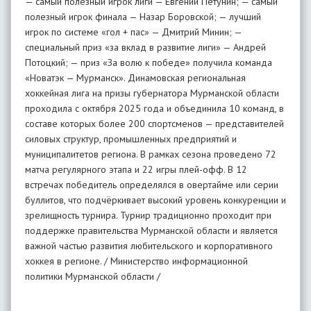
— самый полезный игрок лиги — Евгений Петунин; — самый
полезный игрок финала — Назар Боровской; — лучший
игрок по системе «гол + пас» — Дмитрий Минин; —
специальный приз «за вклад в развитие лиги» — Андрей
Потоцкий; — приз «За волю к победе» получила команда
«Новатэк — Мурманск». Динамовская региональная
хоккейная лига на призы губернатора Мурманской области
проходила с октября 2025 года и объединила 10 команд, в
составе которых более 200 спортсменов — представителей
силовых структур, промышленных предприятий и
муниципалитетов региона. В рамках сезона проведено 72
матча регулярного этапа и 22 игры плей-офф. В 12
встречах победитель определялся в овертайме или серии
буллитов, что подчёркивает высокий уровень конкуренции и
зрелищность турнира. Турнир традиционно проходит при
поддержке правительства Мурманской области и является
важной частью развития любительского и корпоративного
хоккея в регионе. / Министерство информационной
политики Мурманской области /