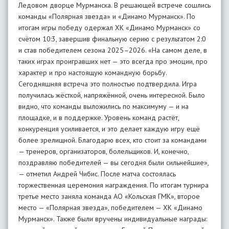
Ледовом дворце Мурманска. В решающей встрече сошлись
команды «Полярная звезда» и «Динамо Мурманск». По
итогам игры победу одержал ХК «Динамо Мурманск» со
счётом 10:3, завершив финальную серию с результатом 2:0
и став победителем сезона 2025–2026. «На самом деле, в
таких играх проигравших нет — это всегда про эмоции, про
характер и про настоящую командную борьбу.
Сегодняшняя встреча это полностью подтвердила. Игра
получилась жёсткой, напряжённой, очень интересной. Было
видно, что команды выложились по максимуму — и на
площадке, и в поддержке. Уровень команд растёт,
конкуренция усиливается, и это делает каждую игру ещё
более зрелищной. Благодарю всех, кто стоит за командами
— тренеров, организаторов, болельщиков. И, конечно,
поздравляю победителей — вы сегодня были сильнейшие»,
— отметил Андрей Чибис. После матча состоялась
торжественная церемония награждения. По итогам турнира
третье место заняла команда АО «Кольская ГМК», второе
место — «Полярная звезда», победителем — ХК «Динамо
Мурманск». Также были вручены индивидуальные награды: