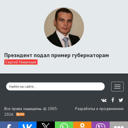
Президент подал пример губернаторам
Сергей Никитский
Toggl
naviga
Все права защищены. © 2005-
Разработка и продвижение
2026