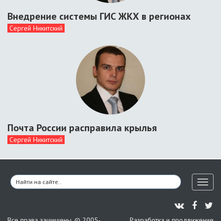
Внедрение системы ГИС ЖКХ в регионах
Сергей Никитский
Почта России расправила крылья
Сергей Никитский
Toggl
naviga
Все права защищены. © 2005-
Разработка и продвижение