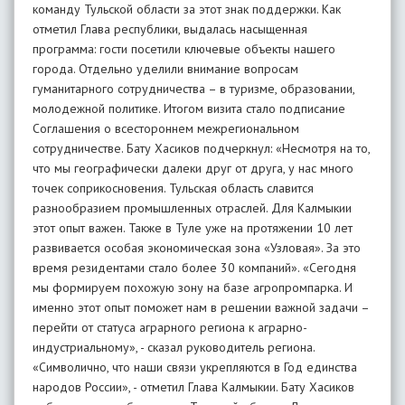
команду Тульской области за этот знак поддержки. Как
отметил Глава республики, выдалась насыщенная
программа: гости посетили ключевые объекты нашего
города. Отдельно уделили внимание вопросам
гуманитарного сотрудничества – в туризме, образовании,
молодежной политике. Итогом визита стало подписание
Соглашения о всестороннем межрегиональном
сотрудничестве. Бату Хасиков подчеркнул: «Несмотря на то,
что мы географически далеки друг от друга, у нас много
точек соприкосновения. Тульская область славится
разнообразием промышленных отраслей. Для Калмыкии
этот опыт важен. Также в Туле уже на протяжении 10 лет
развивается особая экономическая зона «Узловая». За это
время резидентами стало более 30 компаний». «Сегодня
мы формируем похожую зону на базе агропромпарка. И
именно этот опыт поможет нам в решении важной задачи –
перейти от статуса аграрного региона к аграрно-
индустриальному», - сказал руководитель региона.
«Символично, что наши связи укрепляются в Год единства
народов России», - отметил Глава Калмыкии. Бату Хасиков