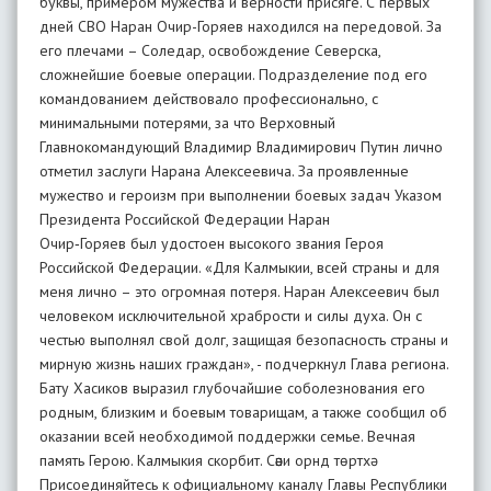
буквы, примером мужества и верности присяге. С первых
дней СВО Наран Очир-Горяев находился на передовой. За
его плечами – Соледар, освобождение Северска,
сложнейшие боевые операции. Подразделение под его
командованием действовало профессионально, с
минимальными потерями, за что Верховный
Главнокомандующий Владимир Владимирович Путин лично
отметил заслуги Нарана Алексеевича. За проявленные
мужество и героизм при выполнении боевых задач Указом
Президента Российской Федерации Наран
Очир‑Горяев был удостоен высокого звания Героя
Российской Федерации. «Для Калмыкии, всей страны и для
меня лично – это огромная потеря. Наран Алексеевич был
человеком исключительной храбрости и силы духа. Он с
честью выполнял свой долг, защищая безопасность страны и
мирную жизнь наших граждан», - подчеркнул Глава региона.
Бату Хасиков выразил глубочайшие соболезнования его
родным, близким и боевым товарищам, а также сообщил об
оказании всей необходимой поддержки семье. Вечная
память Герою. Калмыкия скорбит. Сәәни орнд төртхә
Присоединяйтесь к официальному каналу Главы Республики