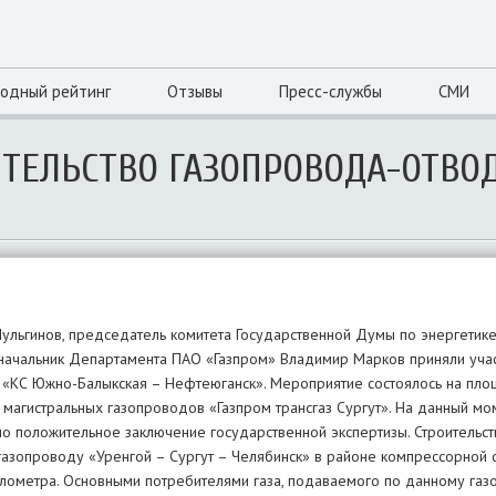
одный рейтинг
Отзывы
Пресс-службы
СМИ
ИТЕЛЬСТВО ГАЗОПРОВОДА-ОТВО
ульгинов, председатель комитета Государственной Думы по энергетике
 начальник Департамента ПАО «Газпром» Владимир Марков приняли уча
а «КС Южно-Балыкская – Нефтеюганск». Мероприятие состоялось на пл
магистральных газопроводов «Газпром трансгаз Сургут». На данный мо
но положительное заключение государственной экспертизы. Строительс
 газопроводу «Уренгой – Сургут – Челябинск» в районе компрессорной
километра. Основными потребителями газа, подаваемого по данному газо