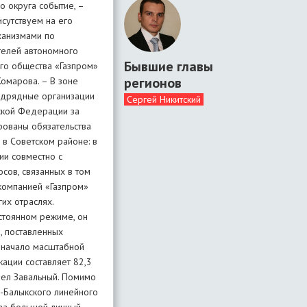
о округа событие, –
сутствуем на его
ханизмами по
телей автономного
Бывшие главы
ого общества «Газпром»
регионов
Комарова. – В зоне
подрядные организации
Сергей Никитский
йской Федерации за
рованы обязательства
 в Советском районе: в
ии совместно с
сов, связанных в том
компанией «Газпром»
их отраслях.
стоянном режиме, он
, поставленных
– начало масштабной
ации составляет 82,3
вел Завальный. Помимо
-Балыкского линейного