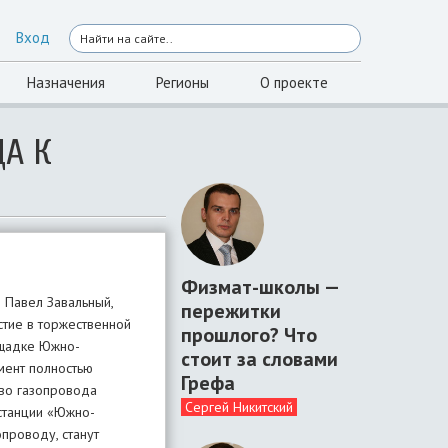
Вход
Назначения
Регионы
О проекте
ДА К
Физмат-школы —
 Павел Завальный,
пережитки
стие в торжественной
прошлого? Что
ощадке Южно-
стоит за словами
мент полностью
Грефа
тво газопровода
Сергей Никитский
 станции «Южно-
проводу, станут