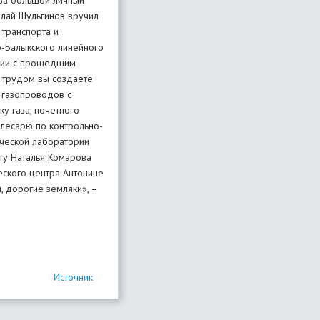
 за большой личный
олай Шульгинов вручил
транспорта и
-Балыкского линейного
ании с прошедшим
 трудом вы создаете
и газопроводов с
 газа, почетного
лесарю по контрольно-
ической лаборатории
ту Наталья Комарова
ского центра Антонине
, дорогие земляки», –
Источник