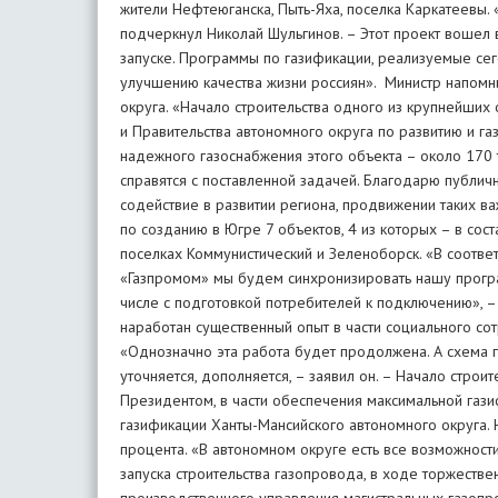
жители Нефтеюганска, Пыть-Яха, поселка Каркатеевы.
подчеркнул Николай Шульгинов. – Этот проект вошел 
запуске. Программы по газификации, реализуемые сег
улучшению качества жизни россиян». Министр напомни
округа. «Начало строительства одного из крупнейших
и Правительства автономного округа по развитию и га
надежного газоснабжения этого объекта – около 170 т
справятся с поставленной задачей. Благодарю публич
содействие в развитии региона, продвижении таких в
по созданию в Югре 7 объектов, 4 из которых – в со
поселках Коммунистический и Зеленоборск. «В соотв
«Газпромом» мы будем синхронизировать нашу програ
числе с подготовкой потребителей к подключению», –
наработан существенный опыт в части социального сот
«Однозначно эта работа будет продолжена. А схема г
уточняется, дополняется, – заявил он. – Начало стро
Президентом, в части обеспечения максимальной газиф
газификации Ханты-Мансийского автономного округа. 
процента. «В автономном округе есть все возможнос
запуска строительства газопровода, в ходе торжест