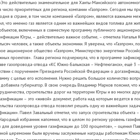
 «Это действительно знаменательное для Ханты-Мансийского автономног
в число приоритетных для региона, компании «Газпром». Сегодня мы при
одня в стране, в том числе компанией «Газпром», являются важными ме
л, что именно газ является одним из важнейших видов топлива для жи
 объектов, включенных в совместную программу публичного акционерн
зификации Югры, – действительно важное событие, – отметила Наталья 
ысяч человек, а также объекты экономики. Я уверена, что «Газпром», 
ное акционерное общество «Газпром», Министерство энергетики Росси
ажных проектов». Глава региона подчеркнула, что в программе зафикси
ставе газопровода-отвода «КС Южно-Балыкская – Нефтеюганск», ещё 3 –
етствии с поручением Президента Российской Федерации о догазификац
мму с целью его исполнения. Нужно решить большое количество вопро
 добавила губернатор. В свою очередь Владимир Марков пояснил, что 
рудничества, строительства дорог на территории Югры и во многих друг
азификации – это «живой» документ, работа над которым ведется в по
ительства газопровода-отвода позволит решать одну из важнейших задач
икации». Павел Завальный отметил, что запуск строительства объекта 
Народный избранник напомнил, что в целом по региону уровень газифик
ти для доведения уровня газификации до 100 процентов», – оценил Па
венной церемонии были вручены заслуженные награды работникам Южно