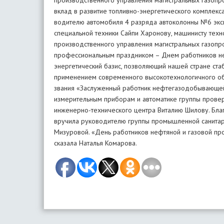
производственного управления магистральных газопров
вклад в развитие топливно-энергетического комплек
водителю автомобиля 4 разряда автоколонны №6 эксп
специальной техники Сайпи Харонову, машинисту тех
производственного управления магистральных газоп
профессиональным праздником – Днем работников не
энергетический базис, позволяющий нашей стране стаби
применением современного высокотехнологичного об
звания «Заслуженный работник нефтегазодобывающей
измерительным приборам и автоматике группы провер
инженерно-технического центра Виталию Шилову. Бл
вручила руководителю группы промышленной санитар
Мизуровой. «День работников нефтяной и газовой про
сказала Наталья Комарова.