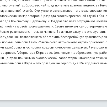
одов. Так, в соответствии с приказом Министерства энергетики России
са, многолетний добросовестный труд почетные грамоты ведомства Ник
луатационной службы Сургутского автотранспортного цеха управления 
нологических компрессоров 6 разряда газокомпрессорной службы Южно
роводов Константину Щербакову. «Поздравляю всех сотрудников комп
фтяной и газовой промышленности. Своим тяжелым, самоотверженным
льно развиваться», – сказал министр. За личные заслуги в эксплуатаци
орудования, позволяющего обеспечить бесперебойную транспортировку
 промышленности Ханты-Мансийского автономного округ» присвоено с
ки, калибровки и юстировки средств измерения центральной метролог
агодарность Губернатора Югры за эффективную и добросовестную рабо
ии центральной химико-экологической лаборатории инженерно-техниче
мышленности в Югре – это праздник не одного дня. Мы гордимся вами