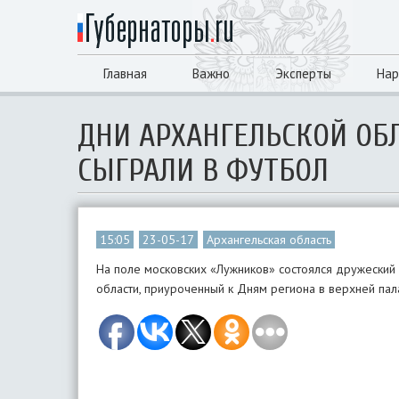
Главная
Важно
Эксперты
Нар
ДНИ АРХАНГЕЛЬСКОЙ ОБ
СЫГРАЛИ В ФУТБОЛ
15:05
23-05-17
Архангельская область
На поле московских «Лужников» состоялся дружески
области, приуроченный к Дням региона в верхней пал