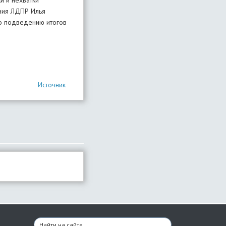
и и нехватки
ения ЛДПР Илья
о подведению итогов
Источник