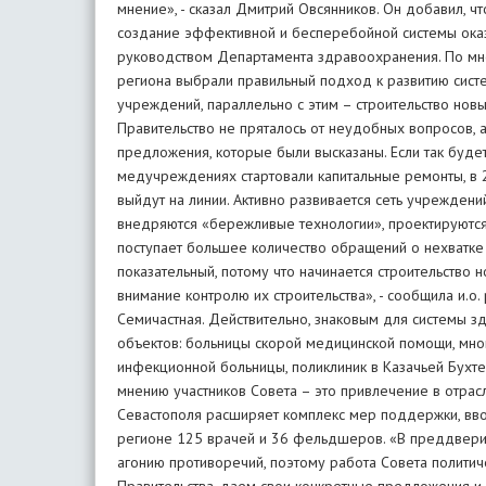
мнение», - сказал Дмитрий Овсянников. Он добавил, 
создание эффективной и бесперебойной системы оказ
руководством Департамента здравоохранения. По мн
региона выбрали правильный подход к развитию сис
учреждений, параллельно с этим – строительство новы
Правительство не пряталось от неудобных вопросов, 
предложения, которые были высказаны. Если так будет 
медучреждениях стартовали капитальные ремонты, в 
выйдут на линии. Активно развивается сеть учреждени
внедряются «бережливые технологии», проектируютс
поступает большее количество обращений о нехватке 
показательный, потому что начинается строительство
внимание контролю их строительства», - сообщила и.о
Семичастная. Действительно, знаковым для системы з
объектов: больницы скорой медицинской помощи, мно
инфекционной больницы, поликлиник в Казачьей Бухте
мнению участников Совета – это привлечение в отра
Севастополя расширяет комплекс мер поддержки, вво
регионе 125 врачей и 36 фельдшеров. «В преддверии
агонию противоречий, поэтому работа Совета политиче