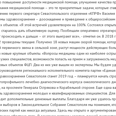
что повышение доступности медицинской помощи, улучшение качества п
ания медицинской помощи – это те приоритетные задачи, которые ста
ению первого секретаря Севастопольского отделения «КПРФ» Василия 
темы здравоохранения – дооснащение и приведение к общероссийски
х объектов. «Я этой встречей удовлетворен на 100%. Состоялся открыт
а старалось дать объективную оценку. Пообещали оперативно отреагиро
происходить и дальше – от этого выиграют все», - отметил он. В 2018 
2 проведены текущие. Получено 18 новых машин скорой помощи, кото
й первичного звена в сельской зоне, растут мощности действующих боль
я новые крупные объекты. «Вопросы медицины одни из наиболее остры
узких специалистов, возможности попасть на прием и загруженность ме
 новых объектов ФЦП. Два из них уже вышли из экспертизы. Мы будем у
. руководителя регионального исполнительного комитета партии «Единая
дравоохранения Севастополя станет 2019 год – планируется начать стр
гопрофильного лечебно-диагностического корпуса онкологического ди
, на проспекте Генерала Острякова и Корабельной стороне. Еще одна ва
сль здравоохранения молодых и квалифицированных специалистов. Для 
дит дополнительные денежные выплаты. Благодаря им уже удалось при
 выборов в Законодательное Собрание Севастополя мы понимаем, кто 
ских партий как никогда актуальна. Здесь мы открыто и аргументирова