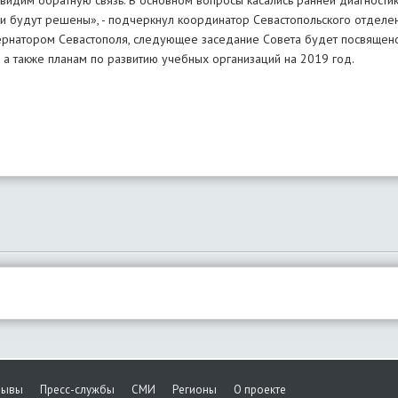
видим обратную связь. В основном вопросы касались ранней диагностик
ни будут решены», - подчеркнул координатор Севастопольского отдел
рнатором Севастополя, следующее заседание Совета будет посвящен
 а также планам по развитию учебных организаций на 2019 год.
зывы
Пресс-службы
СМИ
Регионы
О проекте