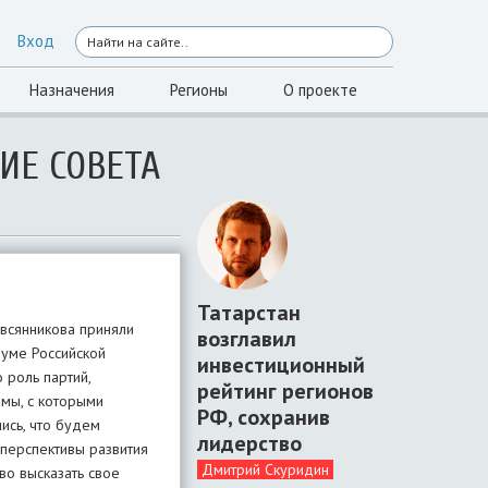
Вход
Назначения
Регионы
О проекте
ИЕ СОВЕТА
Татарстан
всянникова приняли
возглавил
Думе Российской
инвестиционный
 роль партий,
рейтинг регионов
мы, с которыми
РФ, сохранив
ись, что будем
лидерство
перспективы развития
Дмитрий Скуридин
во высказать свое