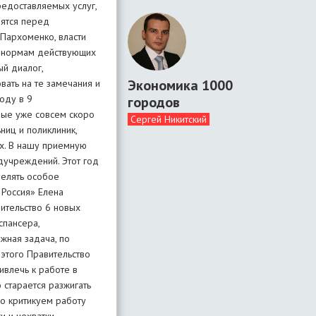
редоставляемых услуг,
вятся перед
Пархоменко, власти
м нормам действующих
ый диалог,
Экономика 1000
вать на те замечания и
году в 9
городов
рые уже совсем скоро
Сергей Никитский
ниц и поликлиник,
х. В нашу приемную
дучреждений. Этот год
делять особое
 Россия» Елена
оительство 6 новых
спансера,
жная задача, по
этого Правительство
влечь к работе в
старается разжигать
но критикуем работу