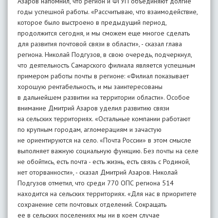
Азаров напомнил, что регион и ФГУП объединяют долгие
годы успешной работы. «Рассчитываю, что взаимодействие,
которое было выстроено в предыдущий период,
продолжится сегодня, и мы сможем еще многое сделать
для развития почтовой связи в области», - сказал глава
региона. Николай Подгузов, в свою очередь, подчеркнул,
что деятельность Самарского филиала является успешным
примером работы почты в регионе: «Филиал показывает
хорошую рентабельность, и мы заинтересованы
в дальнейшем развитии на территории области». Особое
внимание Дмитрий Азаров уделил развитию связи
на сельских территориях. «Остальные компании работают
по крупным городам, агломерациям и зачастую
не ориентируются на село. «Почта России» в этом смысле
выполняет важную социальную функцию. Без почты на селе
не обойтись, есть почта - есть жизнь, есть связь с Родиной,
нет оторванности», - сказал Дмитрий Азаров. Николай
Подгузов отметил, что среди 770 ОПС региона 514
находится на сельских территориях. «Для нас в приоритете
сохранение сети почтовых отделений. Сокращать
ее в сельских поселениях мы ни в коем случае