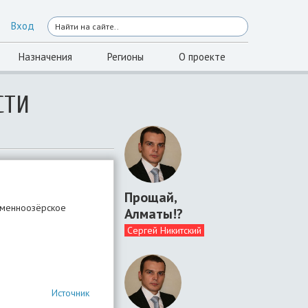
Вход
Назначения
Регионы
О проекте
СТИ
Прощай,
Каменноозёрское
Алматы!?
Сергей Никитский
Источник