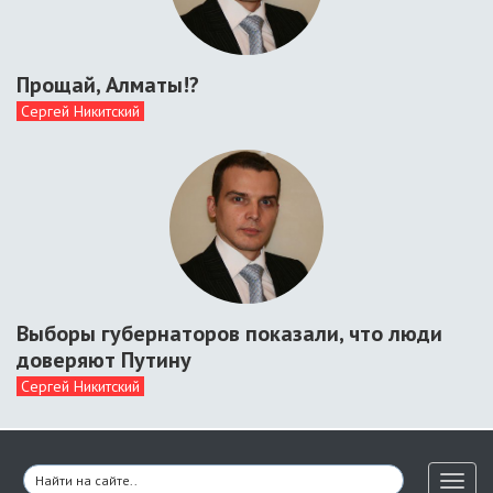
Прощай, Алматы!?
Сергей Никитский
Выборы губернаторов показали, что люди
доверяют Путину
Сергей Никитский
Toggl