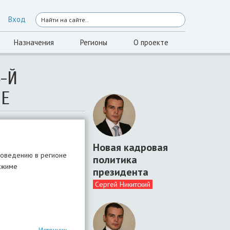
Вход
Назначения
Регионы
О проекте
-Й
НЕ
Новая кадровая
роведению в регионе
политика
ежиме
президента
Сергей Никитский