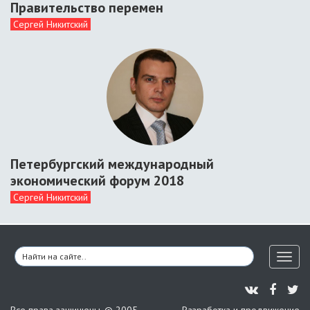
Правительство перемен
Сергей Никитский
Петербургский международный
экономический форум 2018
Сергей Никитский
Toggl
naviga