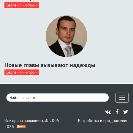
Сергей Никитский
Новые главы вызывают надежды
Сергей Никитский
Toggl
naviga
Все права защищены. © 2005-
Разработка и продвижение
2026