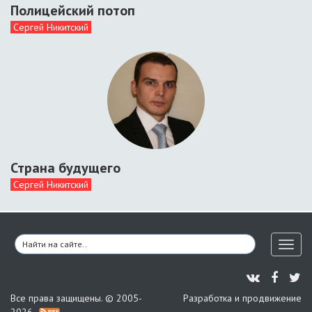
Полицейский потоп
Сергей Никитский
Страна будущего
Сергей Никитский
Toggl
naviga
Все права защищены. © 2005-
Разработка и продвижение