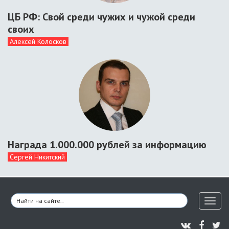
ЦБ РФ: Свой среди чужих и чужой среди
своих
Алексей Колосков
Награда 1.000.000 рублей за информацию
Сергей Никитский
Toggl
naviga