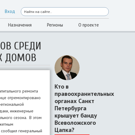
Вход
Назначения
Регионы
О проекте
РОВ СРЕДИ
Х ДОМОВ
Кто в
апитального ремонта
правоохранительных
лице отремонтировано
органах Санкт
региональной
Петербурга
рдаки, инженерные
крышует банду
льного сезона. В этом
Всеволожского
джетным
Цапка?
к сообщил генеральный