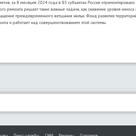
етов, за 8 месяцев 2024 года в 85 субъектах России отремонтирован
ого ремонта решает такие важные задачи, как снижение уровня износа
ращение преждевременного ветшания жилья. Фонд развития территори
онта и работает над совершенствованием этой системы.
зывы
Пресс-службы
СМИ
Регионы
О проекте