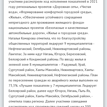
участники рассмотрели ход исполнения показателей в 2021
году региональных проектов «Дорожная сеть», «Чистая
вода», «Формирование комфортной городской среды»,
«Жилье», «Обеспечение устойчивого сокращения
непригодного для проживания жилищного фонда»
национальных проектов «Безопасные и качественные
автомобильные дороги», «Жилье и городская среда».
Наталья Комарова отметила, что по благоустройству
общественных территорий лидируют 9 муниципалитетов -
Нефтеюганский, Октябрьский, Нижневартовский районы,
Лангепас. За ними идут Нягань, Югорск, Березовский,
Белоярский и Кондинский районы. По вводу жилья в
зеленой зоне 8 муниципалитетов – Радужный, Урай,
Сургутский район, Ханты-Мансийск, Нижневартовск, Ханты-
Мансийский, Нижневартовский, Нефтеюганский районы. План
по переселению граждан из аварийного жилья выполнен на
73,3%. «Лучшие показатели у 7 муниципалитетов. Лидирует
Белоярский район, далее идут Югорск, Нягань, Пыть-Ях,
Сургутский район, Ханты-Мансийск, Октябрьский район», -
отметила глава региона. Далее участники совещания
рассмотрели ход строительства средней школы на 300