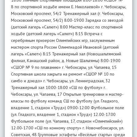
18:00 Уличные спортивные площадки 8:00-18:00 «СШОР №
8 по спортивной ходьбе имени Е. Николаевой» г. Чебоксары,
Московский проспект, 54/2 Тренажерный зал (г. Чебоксары,
Московский проспект, 54/2) 8:00-19:00 Зарядка со звездой
(детский лагерь «Салют») 8:00 Мастер-класс по спортивной
ходьбе (детский лагерь «Салют») 8:15 Встреча с
серебряным призером Олимпийских игр, заслуженным
мастером спорта России Олимпиадой Ивановой (детский
лагерь «Салют») 8:15 Тренажерный зал (Новошальтямский
филиал, Канашский район, д. Новые Шальтямы) 8:00-19:00
«СШОР № 9 по плаванию» г. Чебоксары, ул. Чапаева, 15
Спортивная школа закрыта на ремонт «СШОР № 10 по
самбо и дзюдо» г. Чебоксары, ул. Ленинградская, 32
Тренажерный зал 10:00-18:00 «СШ по футболу» г.
Чебоксары, ул. Чапаева, 17 Открытые тренировки и мастер-
классы по футболу команд СШ по футболу (ул. Гладкого,
владение 1, стадион «Труд») 09:00-12:00 Футбольное поле
(ул. Гладкого, владение 1, стадион «Труд») 12.00-17.00
Футбольное поле (ул. Чапаева, 17, стадион «Олимпийский»)
12.00-17.00 «СШ по конному спорту» г. Новочебоксарск, ул.
Советская, 48 Групповые эстафеты «Весёлые старты» среди